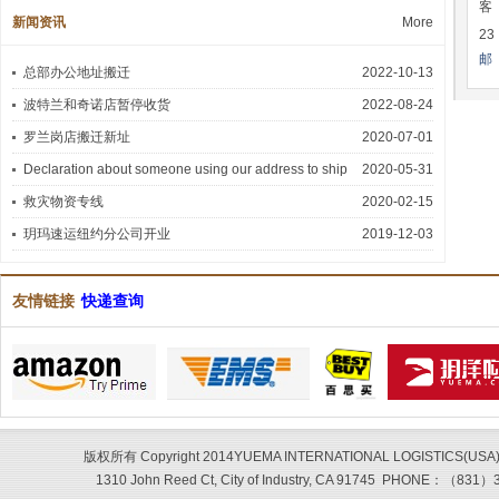
客 
新闻资讯
More
23
邮 
总部办公地址搬迁
2022-10-13
波特兰和奇诺店暂停收货
2022-08-24
罗兰岗店搬迁新址
2020-07-01
Declaration about someone using our address to ship
2020-05-31
救灾物资专线
2020-02-15
玥玛速运纽约分公司开业
2019-12-03
友情链接
快递查询
版权所有 Copyright 2014YUEMA INTERNATIONAL LOGISTICS(USA
1310 John Reed Ct, City of Industry, CA 91745
PHONE：（831）337