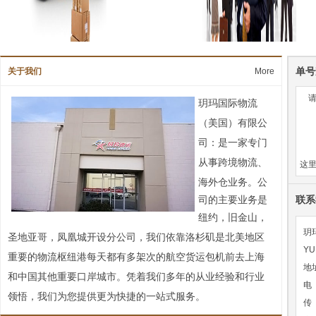
单号
关于我们
More
玥玛国际物流
（美国）有限公
司：是一家专门
从事跨境物流、
这
海外仓业务。
公
联系
司的主要业务是
纽约，旧金山，
玥
圣地亚哥，凤凰城
开设分公司，我们依靠洛杉矶是北美地区
YU
重要的物流枢纽港每天都有多架次的航空货运包机前去上海
地址:
和中国其他重要口岸城市。凭着我们多年的从业经验和行业
电 
领悟，我们为您提供更为快捷的一站式服务。
传 