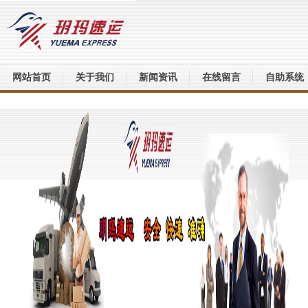
网站首页
关于我们
新闻资讯
在线留言
自助系统